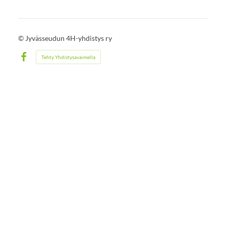
©
Jyvässeudun 4H-yhdistys ry
Tehty Yhdistysavaimella
Facebook