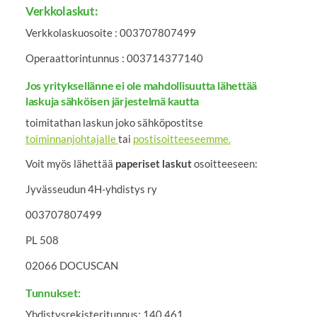
Verkkolaskut:
Verkkolaskuosoite : 003707807499
Operaattorintunnus : 003714377140
Jos yrityksellänne ei ole mahdollisuutta lähettää
laskuja sähköisen järjestelmä kautta
toimitathan laskun joko sähköpostitse
toiminnanjohtajalle
tai
postisoitteeseemme.
Voit myös lähettää
paperiset laskut
osoitteeseen:
Jyvässeudun 4H-yhdistys ry
003707807499
PL 508
02066 DOCUSCAN
Tunnukset:
Yhdistysrekisteritunnus: 140.461