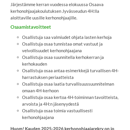
Järjestämme kerran vuodessa elokuussa Osaava
kerhonohjaajakoulutuksen Jyvässeudun 4H:lla
aloittaville uusille kerhonohjaajille.
Osaamistavoitteet
Osallistuja saa valmiudet ohjata lasten kerhoja
Osallistuja osaa tunnistaa omat vastuut ja
velvollisuudet kerhonohjaajana
Osallistuja osaa suunnitella kerhokerran ja
kerhokauden
Osallistuja osaa antaa esimerkkejä turvallisen 4H-
harrastuksen periaatteista
Osallistuja osaa laatia turvallisuussuunnitelman
omaan 4H-kerhoon
Osallistuja osaa kertoa 4H-toiminnan tavoitteista,
arvoista ja 4H:n jäsenyydestä
Osallistuja osaa toimia vastuullisesti
kerhonohjaajana
Huom! Kauden 2025-2026 kerhonohjaajarekry on jo