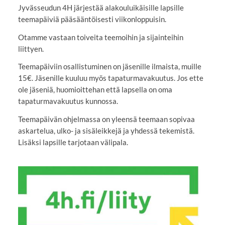
Jyvässeudun 4H järjestää alakouluikäisille lapsille
teemapäiviä pääsääntöisesti viikonloppuisin.
Otamme vastaan toiveita teemoihin ja sijainteihin
liittyen.
Teemapäiviin osallistuminen on jäsenille ilmaista, muille
15€. Jäsenille kuuluu myös tapaturmavakuutus. Jos ette
ole jäseniä, huomioittehan että lapsella on oma
tapaturmavakuutus kunnossa.
Teemapäivän ohjelmassa on yleensä teemaan sopivaa
askartelua, ulko- ja sisäleikkejä ja yhdessä tekemistä.
Lisäksi lapsille tarjotaan välipala.