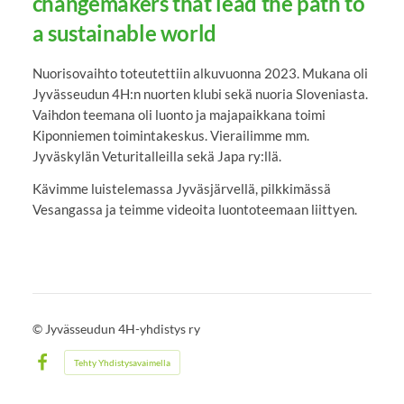
changemakers that lead the path to
a sustainable world
Nuorisovaihto toteutettiin alkuvuonna 2023. Mukana oli
Jyvässeudun 4H:n nuorten klubi sekä nuoria Sloveniasta.
Vaihdon teemana oli luonto ja majapaikkana toimi
Kiponniemen toimintakeskus. Vierailimme mm.
Jyväskylän Veturitalleilla sekä Japa ry:llä.
Kävimme luistelemassa Jyväsjärvellä, pilkkimässä
Vesangassa ja teimme videoita luontoteemaan liittyen.
©
Jyvässeudun 4H-yhdistys ry
Tehty Yhdistysavaimella
Facebook