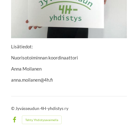
Lisätiedot:
Nuorisotoiminnan koordinaattori
Anna Moilanen
anna.moilanen@4h.fi
©
Jyvässeudun 4H-yhdistys ry
Tehty Yhdistysavaimella
Facebook