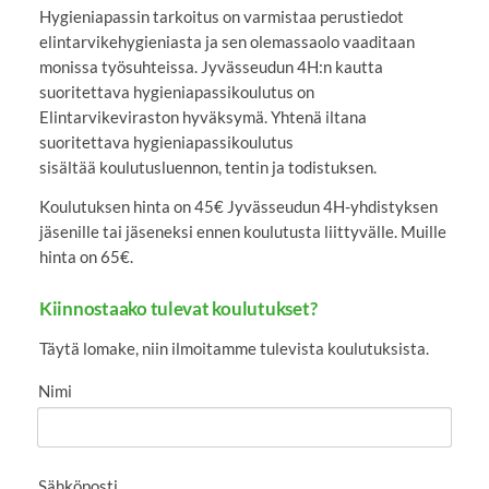
Hygieniapassin tarkoitus on varmistaa perustiedot
elintarvikehygieniasta ja sen olemassaolo vaaditaan
monissa työsuhteissa. Jyvässeudun 4H:n kautta
suoritettava hygieniapassikoulutus on
Elintarvikeviraston hyväksymä. Yhtenä iltana
suoritettava hygieniapassikoulutus
sisältää koulutusluennon, tentin ja todistuksen.
Koulutuksen hinta on 45€ Jyvässeudun 4H-yhdistyksen
jäsenille tai jäseneksi ennen koulutusta liittyvälle. Muille
hinta on 65€.
Kiinnostaako tulevat koulutukset?
Täytä lomake, niin ilmoitamme tulevista koulutuksista.
Nimi
Sähköposti