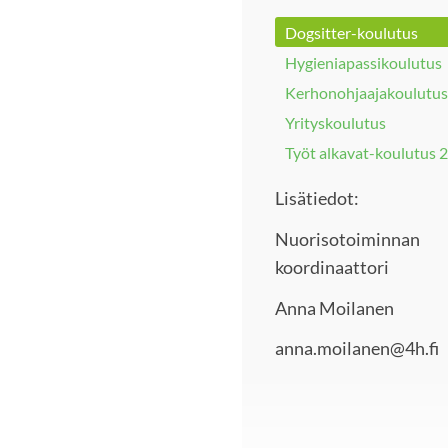
Dogsitter-koulutus
Hygieniapassikoulutus
Kerhonohjaajakoulutus
Yrityskoulutus
Työt alkavat-koulutus 
Lisätiedot:
Nuorisotoiminnan
koordinaattori
Anna Moilanen
anna.moilanen@4h.fi