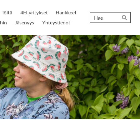
Töitä
4H-yritykset
Hankkeet
Hak
ihin
Jäsenyys
Yhteystiedot
Hae