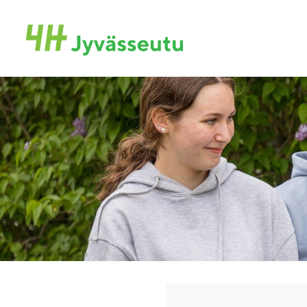
Siirry
sivun
Jyvässeudun 4H-yhdistys ry
sisältöön