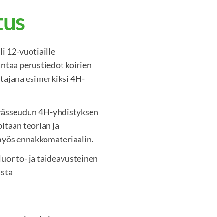
tus
i 12-vuotiaille
antaa perustiedot koirien
itajana esimerkiksi 4H-
yvässeudun 4H-yhdistyksen
pitaan teorian ja
 myös ennakkomateriaalin.
 luonto- ja taideavusteinen
asta