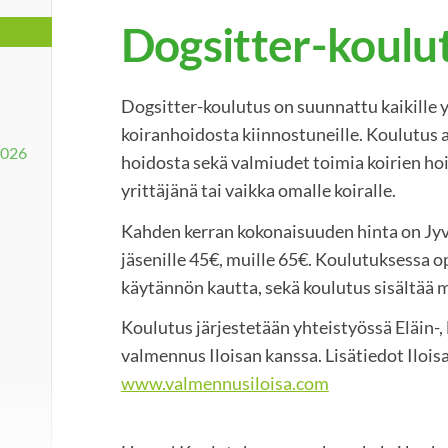
Dogsitter-koulu
Dogsitter-koulutus on suunnattu kaikille yl
koiranhoidosta kiinnostuneille. Koulutus 
2026
hoidosta sekä valmiudet toimia koirien ho
yrittäjänä tai vaikka omalle koiralle.
Kahden kerran kokonaisuuden hinta on J
jäsenille 45€, muille 65€. Koulutuksessa o
käytännön kautta, sekä koulutus sisältää
Koulutus järjestetään yhteistyössä Eläin-,
valmennus Iloisan kanssa. Lisätiedot Ilois
www.valmennusiloisa.com