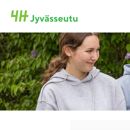
Siirry
sivun
Jyvässeudun 4H-yhdistys ry
sisältöön