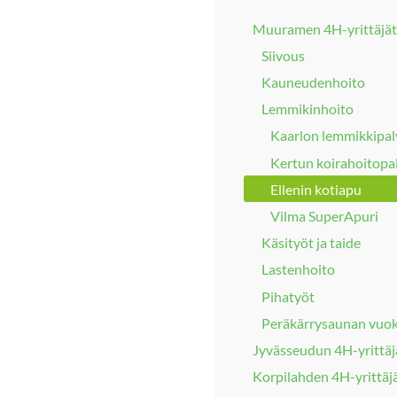
Muuramen 4H-yrittäjät
Siivous
Kauneudenhoito
Lemmikinhoito
Kaarlon lemmikkipal
Kertun koirahoitopa
Ellenin kotiapu
Vilma SuperApuri
Käsityöt ja taide
Lastenhoito
Pihatyöt
Peräkärrysaunan vuo
Jyvässeudun 4H-yrittäj
Korpilahden 4H-yrittäj