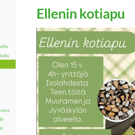
Ellenin kotiapu
velu
lvelu
kraus
ät
ät