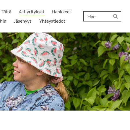
Töitä
4H-yritykset
Hankkeet
Hak
ihin
Jäsenyys
Yhteystiedot
Hae