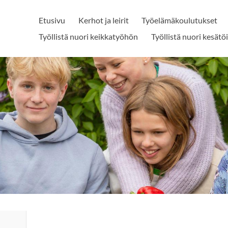
Etusivu
Kerhot ja leirit
Työelämäkoulutukset
Työllistä nuori keikkatyöhön
Työllistä nuori kesätö