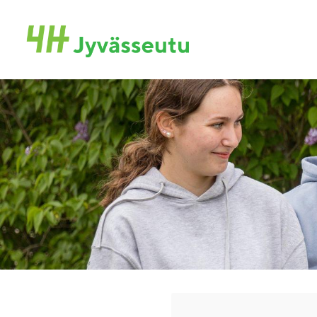
Siirry
sivun
Jyvässeudun 4H-yhdistys ry
sisältöön