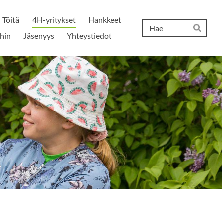
Töitä
4H-yritykset
Hankkeet
Hak
ihin
Jäsenyys
Yhteystiedot
Hae