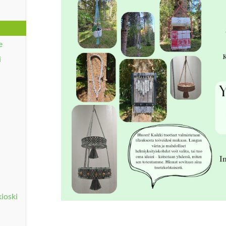
e
i
ioski