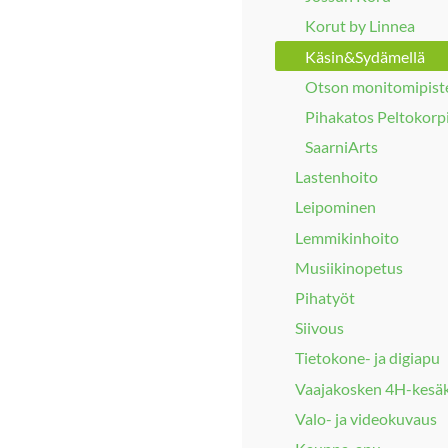
Korut by Linnea
Käsin&Sydämellä
Otson monitomipist
Pihakatos Peltokorp
SaarniArts
Lastenhoito
Leipominen
Lemmikinhoito
Musiikinopetus
Pihatyöt
Siivous
Tietokone- ja digiapu
Vaajakosken 4H-kesäk
Valo- ja videokuvaus