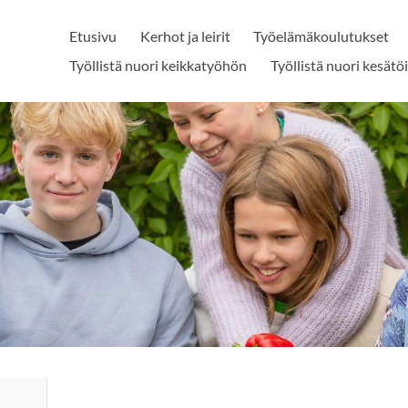
Etusivu
Kerhot ja leirit
Työelämäkoulutukset
Työllistä nuori keikkatyöhön
Työllistä nuori kesätö