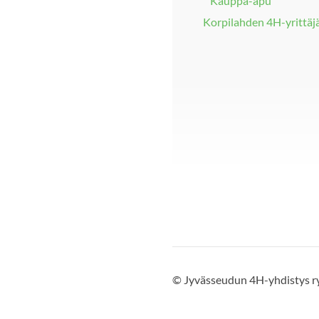
Kauppa-apu
Korpilahden 4H-yrittäj
©
Jyvässeudun 4H-yhdistys r