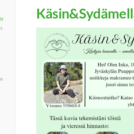
Käsin&Sydämell
ät
us
us