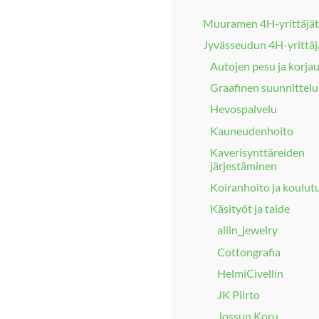
Muuramen 4H-yrittäjät
Jyvässeudun 4H-yrittäj
Autojen pesu ja korja
Graafinen suunnittelu
Hevospalvelu
Kauneudenhoito
Kaverisynttäreiden
järjestäminen
Koiranhoito ja koulut
Käsityöt ja taide
aliin_jewelry
Cottongrafia
HelmiCivellin
JK Piirto
Jossun Koru