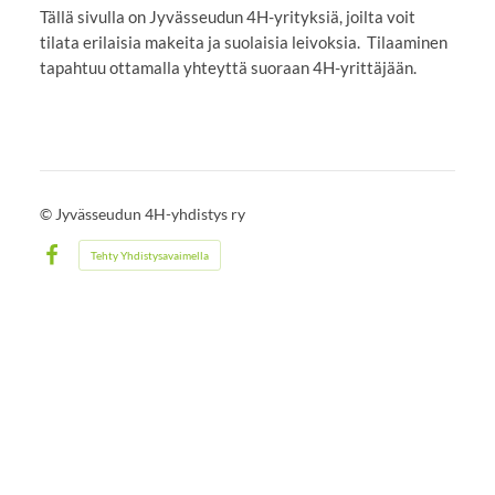
Tällä sivulla on Jyvässeudun 4H-yrityksiä, joilta voit
tilata erilaisia makeita ja suolaisia leivoksia. Tilaaminen
tapahtuu ottamalla yhteyttä suoraan 4H-yrittäjään.
©
Jyvässeudun 4H-yhdistys ry
Tehty Yhdistysavaimella
Facebook