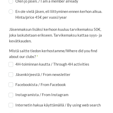
Olen jo jäsen. / I am a member already
En ole vielä jäsen, eli liittyminen ennen kerhon alkua.
Hinta/price 45€ per vuosi/year
Jäsenmaksun lisäksi kerhoon kuuluu tarvikemaksu 50€,
joka laskutetaan erikseen. Tarvikemaksu kattaa syys- ja
kevätkauden.
Mistä saitte tiedon kerhostamme/Where did you find
about our clubs?
*
4H-toiminnan kautta / Through 4H activities
Jäsenkirjeestä / From newsletter
Facebookista / From Facebook
Instagramista / From Instagram
Internetin hakua käyttämällä / By using web search