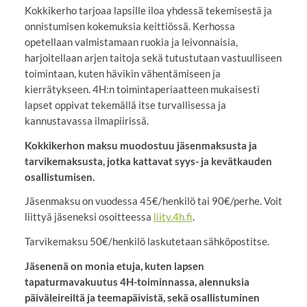
Kokkikerho tarjoaa lapsille iloa yhdessä tekemisestä ja
onnistumisen kokemuksia keittiössä. Kerhossa
opetellaan valmistamaan ruokia ja leivonnaisia,
harjoitellaan arjen taitoja sekä tutustutaan vastuulliseen
toimintaan, kuten hävikin vähentämiseen ja
kierrätykseen. 4H:n toimintaperiaatteen mukaisesti
lapset oppivat tekemällä itse turvallisessa ja
kannustavassa ilmapiirissä.
Kokkikerhon maksu muodostuu jäsenmaksusta ja
tarvikemaksusta, jotka kattavat syys- ja kevätkauden
osallistumisen.
Jäsenmaksu on vuodessa 45€/henkilö tai 90€/perhe. Voit
liittyä jäseneksi osoitteessa
liity.4h.fi
.
Tarvikemaksu 50€/henkilö laskutetaan sähköpostitse.
Jäsenenä on monia etuja, kuten lapsen
tapaturmavakuutus 4H-toiminnassa, alennuksia
päiväleireiltä ja teemapäivistä, sekä osallistuminen