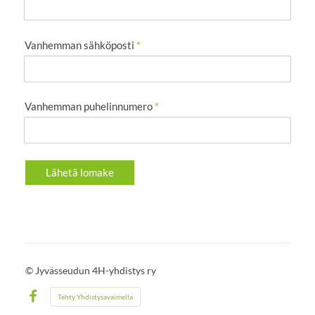
Vanhemman sähköposti
*
Vanhemman puhelinnumero
*
Lähetä lomake
©
Jyvässeudun 4H-yhdistys ry
Tehty Yhdistysavaimella
Facebook