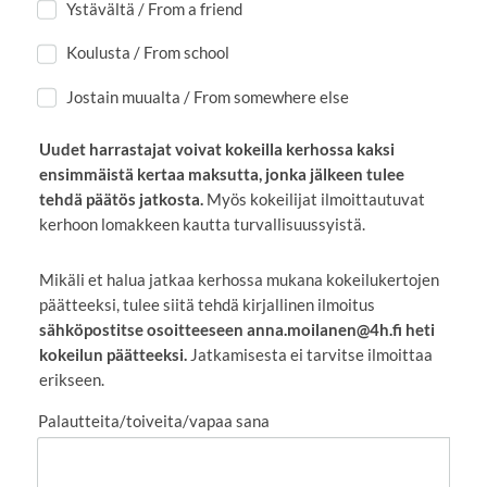
Ystävältä / From a friend
Koulusta / From school
Jostain muualta / From somewhere else
Uudet harrastajat voivat kokeilla kerhossa kaksi
ensimmäistä kertaa maksutta, jonka jälkeen tulee
tehdä päätös jatkosta.
Myös kokeilijat ilmoittautuvat
kerhoon lomakkeen kautta turvallisuussyistä.
Mikäli et halua jatkaa kerhossa mukana kokeilukertojen
päätteeksi, tulee siitä tehdä kirjallinen ilmoitus
sähköpostitse osoitteeseen anna.moilanen@4h.fi heti
kokeilun päätteeksi.
Jatkamisesta ei tarvitse ilmoittaa
erikseen.
Palautteita/toiveita/vapaa sana