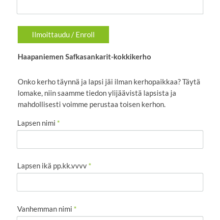
Ilmoittaudu / Enroll
Haapaniemen Safkasankarit-kokkikerho
Onko kerho täynnä ja lapsi jäi ilman kerhopaikkaa? Täytä
lomake, niin saamme tiedon ylijäävistä lapsista ja
mahdollisesti voimme perustaa toisen kerhon.
Lapsen nimi
*
Lapsen ikä pp.kk.vvvv
*
Vanhemman nimi
*