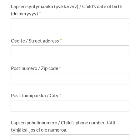
Lapsen syntymäaika (pv.kk.vvvv) / Child's date of birth
(dd.mm.yyyy)
*
Osoite / Street address
*
Postinumero / Zip code
*
Postitoimipaikka / City
*
Lapsen puhelinnumero / Child's phone number. Jätä
tyhjäksi, jos ei ole numeroa.