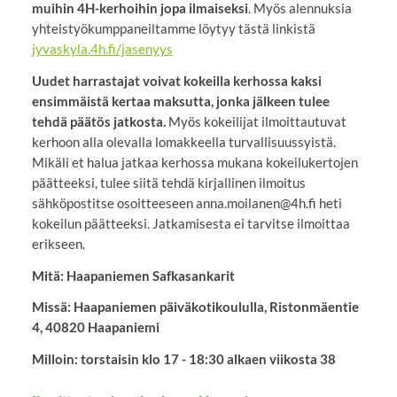
muihin 4H-kerhoihin jopa ilmaiseksi
. Myös alennuksia
yhteistyökumppaneiltamme löytyy tästä linkistä
jyvaskyla.4h.fi/jasenyys
Uudet harrastajat voivat kokeilla kerhossa kaksi
ensimmäistä kertaa maksutta, jonka jälkeen tulee
tehdä päätös jatkosta.
Myös kokeilijat ilmoittautuvat
kerhoon alla olevalla lomakkeella turvallisuussyistä.
Mikäli et halua jatkaa kerhossa mukana kokeilukertojen
päätteeksi, tulee siitä tehdä kirjallinen ilmoitus
sähköpostitse osoitteeseen anna.moilanen@4h.fi heti
kokeilun päätteeksi. Jatkamisesta ei tarvitse ilmoittaa
erikseen.
Mitä: Haapaniemen Safkasankarit
Missä: Haapaniemen päiväkotikoululla, Ristonmäentie
4, 40820 Haapaniemi
Milloin: torstaisin klo 17 - 18:30 alkaen viikosta 38