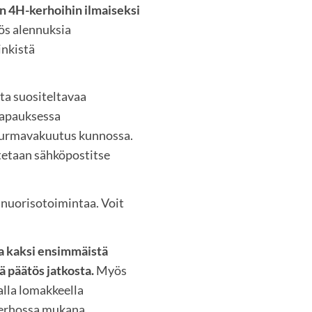
n 4H-kerhoihin ilmaiseksi
ös alennuksia
inkistä
tta suositeltavaa
tapauksessa
aturmavakuutus kunnossa.
utetaan sähköpostitse
a nuorisotoimintaa. Voit
sa kaksi ensimmäistä
ä päätös jatkosta.
Myös
alla lomakkeella
 kerhossa mukana