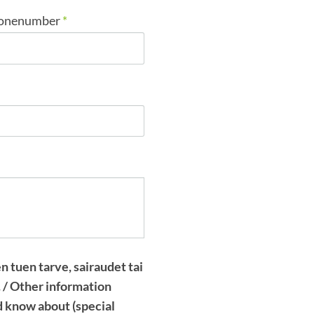
honenumber
*
n tuen tarve, sairaudet tai
. / Other information
ld know about (special