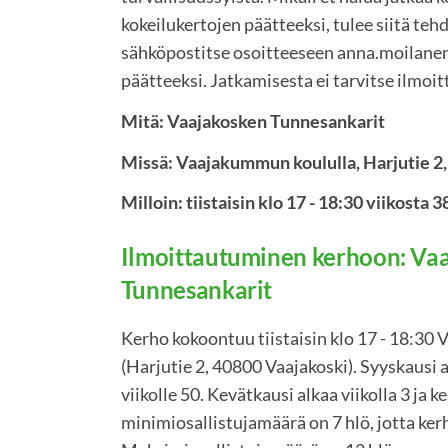
kokeilukertojen päätteeksi, tulee siitä tehd
sähköpostitse osoitteeseen anna.moilanen
päätteeksi. Jatkamisesta ei tarvitse ilmoit
Mitä: Vaajakosken Tunnesankarit
Missä: Vaajakummun koululla, Harjutie 2
Milloin: tiistaisin klo 17 - 18:30 viikosta 
Ilmoittautuminen kerhoon: Va
Tunnesankarit
Kerho kokoontuu tiistaisin klo 17 - 18:30
(Harjutie 2, 40800 Vaajakoski). Syyskausi al
viikolle 50. Kevätkausi alkaa viikolla 3 ja k
minimiosallistujamäärä on 7 hlö, jotta ker