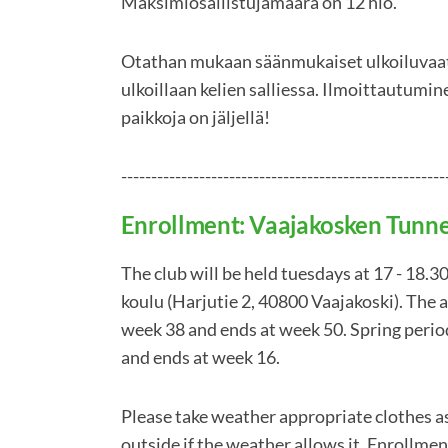
Maksimiosallistujamäärä on 12 hlö.
Otathan mukaan säänmukaiset ulkoiluvaatt
ulkoillaan kelien salliessa. Ilmoittautumin
paikkoja on jäljellä!
------------------------------------------------------
Enrollment: Vaajakosken Tunn
The club will be held tuesdays at 17 - 18
koulu (Harjutie 2, 40800 Vaajakoski). The a
week 38 and ends at week 50. Spring period
and ends at week 16.
Please take weather appropriate clothes as 
outside if the weather allows it. Enrollment