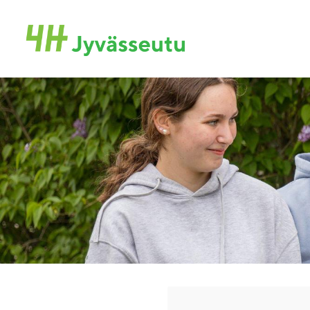
Siirry
sivun
Jyvässeudun 4H-yhdistys ry
sisältöön