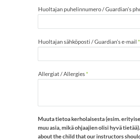
Huoltajan puhelinnumero / Guardian's p
Huoltajan sähköposti / Guardian's e-mail
*
Allergiat / Allergies
*
Muuta tietoa kerholaisesta (esim. erityise
muu asia, mikä ohjaajien olisi hyvä tietää)
about the child that our instructors shou