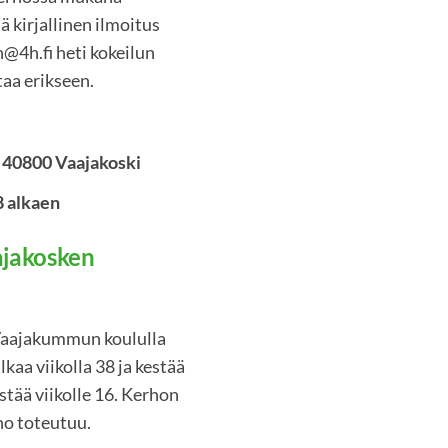
ä kirjallinen ilmoitus
@4h.fi heti kokeilun
taa erikseen.
, 40800 Vaajakoski
38 alkaen
ajakosken
 Vaajakummun koululla
kaa viikolla 38 ja kestää
estää viikolle 16. Kerhon
ho toteutuu.