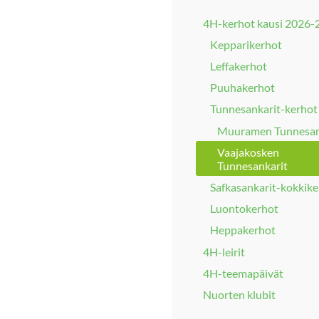
4H-kerhot kausi 2026-
Kepparikerhot
Leffakerhot
Puuhakerhot
Tunnesankarit-kerhot
Muuramen Tunnesan
Vaajakosken
Tunnesankarit
Safkasankarit-kokkike
Luontokerhot
Heppakerhot
4H-leirit
4H-teemapäivät
Nuorten klubit