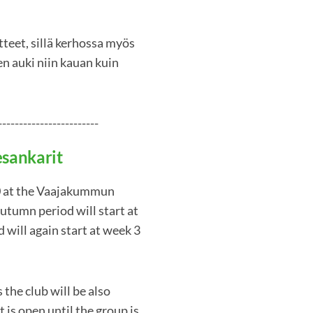
eet, sillä kerhossa myös
en auki niin kauan kuin
------------------------
esankarit
.30 at the Vaajakummun
utumn period will start at
 will again start at week 3
the club will be also
 is open until the group is