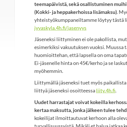
teemapäivistä, sekä osallistuminen muihi
(Kokki- ja heppakerhoissa lisämaksu)
. My
yhteistyökumppaneiltamme löytyy tästä l
jyvaskyla.4h.fi/jasenyys
Jäseneksi liittyminen ei ole pakollista, mu
esimerkiksi vakuutuksen vuoksi. Muussa 
huomioittehan, että lapsella on oma tap
Ei-jäsenelle hinta on 45€/kerho ja se lask
myöhemmin.
Liittymällä jäseneksi tuet myös paikallist
liittyä jäseneksi osoitteessa
liity.4h.fi
.
Uudet harrastajat voivat kokeilla kerhos
kertaa maksutta, jonka jälkeen tulee tehd
kokeilijat ilmoittautuvat kerhoon alla olev
turvallisuussyistä. Mikäli et halua jatkaa