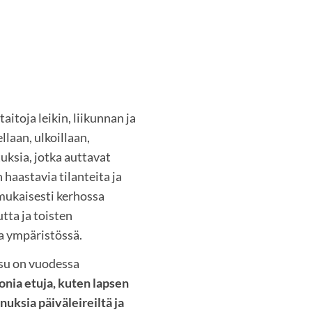
itoja leikin, liikunnan ja
laan, ulkoillaan,
uksia, jotka auttavat
haastavia tilanteita ja
mukaisesti kerhossa
tta ja toisten
a ympäristössä.
su on vuodessa
nia etuja, kuten lapsen
ksia päiväleireiltä ja