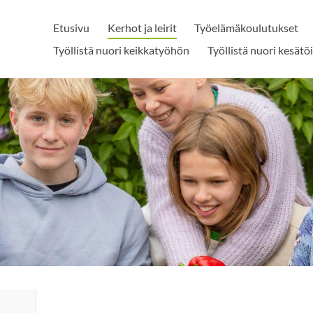
Etusivu
Kerhot ja leirit
Työelämäkoulutukset
Työllistä nuori keikkatyöhön
Työllistä nuori kesätö