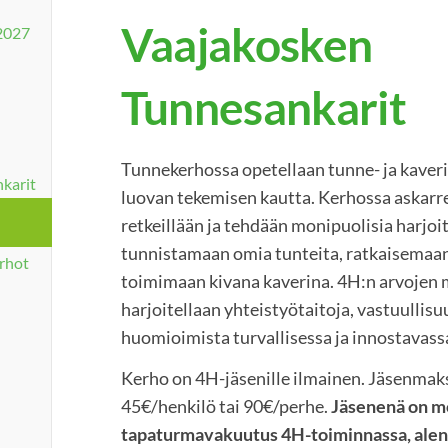
Vaajakosken
2027
Tunnesankarit
Tunnekerhossa opetellaan tunne- ja kaverita
karit
luovan tekemisen kautta. Kerhossa askarrel
retkeillään ja tehdään monipuolisia harjoit
tunnistamaan omia tunteita, ratkaisemaan 
rhot
toimimaan kivana kaverina. 4H:n arvojen 
harjoitellaan yhteistyötaitoja, vastuullisuu
huomioimista turvallisessa ja innostavass
Kerho on 4H-jäsenille ilmainen. Jäsenmak
45€/henkilö tai 90€/perhe.
Jäsenenä on mo
tapaturmavakuutus 4H-toiminnassa, alennu